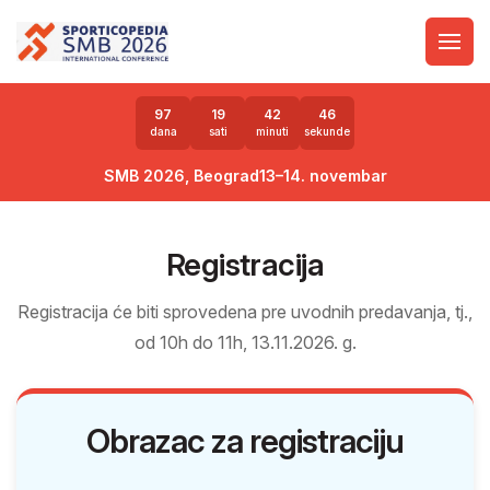
97
19
42
46
dana
sati
minuti
sekunde
SMB 2026, Beograd
13–14. novembar
Registracija
Registracija će biti sprovedena pre uvodnih predavanja, tj.,
od 10h do 11h, 13.11.2026. g.
Obrazac za registraciju